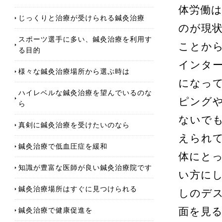
体労働
じっくりと治療が受けられる鍼灸治療
のが現
スポーツ選手に多い、鍼灸治療を利用す
ことか
る目的
インタ
様々な鍼灸治療場所から選ぶ時は
になっ
ハイレベルな鍼灸治療を望んでいるのな
ピング
ら
ないで
真剣に鍼灸治療を受けたいのなら
えられ
鍼灸治療で低血圧症を緩和
体にと
知識が豊富な医師が良い鍼灸治療院です
い方に
鍼灸治療場所はすぐに見つけられる
しのデ
鍼灸治療で健康促進を
面を見