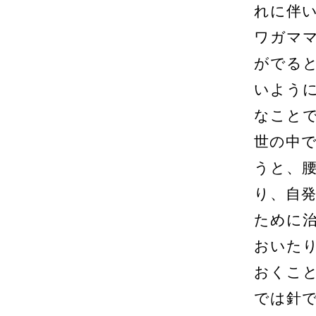
れに伴
ワガマ
がでる
いよう
なこと
世の中
うと、
り、自
ために
おいた
おくこ
では針